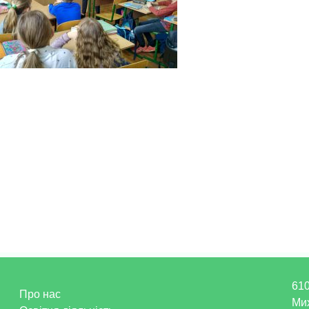
610
Про нас
Ми