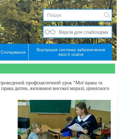
Версія для слабозорих
Внутрішня система забезпечення
Спілкування
якості освіти
проведений профілактичний урок “Мої права та
 права дитин, вихованні високої моралі, ціннісного