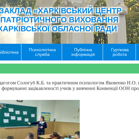
ЗАКЛАД «ХАРКІВСЬКИЙ ЦЕНТР
-ПАТРІОТИЧНОГО ВИХОВАННЯ
ХАРКІВСЬКОЇ ОБЛАСНОЇ РАДИ
Психологічна
Публічна
Гурткова
Бібліотека
служба
інформація
робота
дагогом Сологуб К.Б. та практичним психологом Яковенко Н.О. 
 у формуванні зацікавленості учнів у вивченні Конвенції ООН про