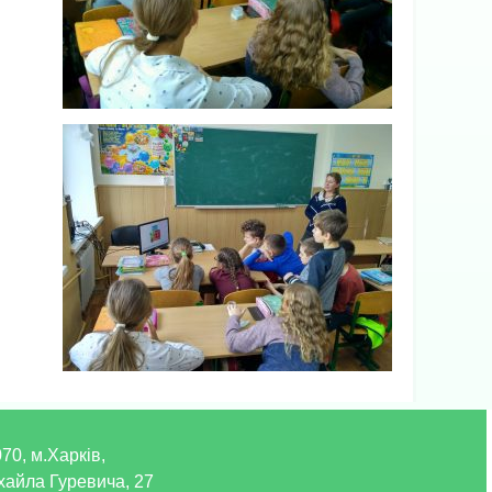
70, м.Харків,
хайла Гуревича, 27