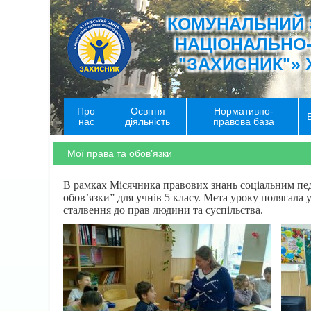
КОМУНАЛЬНИЙ 
НАЦІОНАЛЬНО
"ЗАХИСНИК"» 
Про
Освітня
Нормативно-
нас
діяльність
правова база
Мої права та обов’язки
В рамках Місячника правових знань соціальним пе
обов’язки” для учнів 5 класу. Мета уроку полягала
сталвення до прав людини та суспільства.