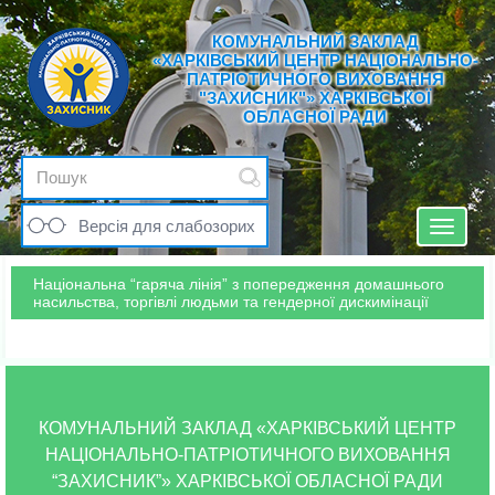
КОМУНАЛЬНИЙ ЗАКЛАД
«ХАРКІВСЬКИЙ ЦЕНТР НАЦІОНАЛЬНО-
ПАТРІОТИЧНОГО ВИХОВАННЯ
"ЗАХИСНИК"» ХАРКІВСЬКОЇ
ОБЛАСНОЇ РАДИ
Версія для слабозорих
Toggle
navigat
Національна “гаряча лінія” з попередження домашнього
насильства, торгівлі людьми та гендерної дискимінації
КОМУНАЛЬНИЙ ЗАКЛАД «ХАРКІВСЬКИЙ ЦЕНТР
НАЦІОНАЛЬНО-ПАТРІОТИЧНОГО ВИХОВАННЯ
“ЗАХИСНИК”» ХАРКІВСЬКОЇ ОБЛАСНОЇ РАДИ