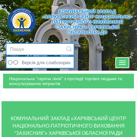
КОМУНАЛЬНИЙ ЗАКЛАД
«ХАРКІВСЬКИЙ ЦЕНТР НАЦІОНАЛЬНО-
ПАТРІОТИЧНОГО ВИХОВАННЯ
"ЗАХИСНИК"» ХАРКІВСЬКОЇ
ОБЛАСНОЇ РАДИ
Версія для слабозорих
Toggle
navigat
Національна “гаряча лінія” з протидії торгівлі людьми та
консультуванню мігрантів
КОМУНАЛЬНИЙ ЗАКЛАД «ХАРКІВСЬКИЙ ЦЕНТР
НАЦІОНАЛЬНО-ПАТРІОТИЧНОГО ВИХОВАННЯ
“ЗАХИСНИК”» ХАРКІВСЬКОЇ ОБЛАСНОЇ РАДИ