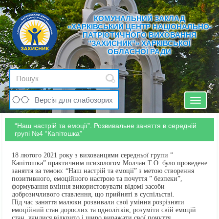
КОМУНАЛЬНИЙ ЗАКЛАД
«ХАРКІВСЬКИЙ ЦЕНТР НАЦІОНАЛЬНО-
ПАТРІОТИЧНОГО ВИХОВАННЯ
"ЗАХИСНИК"» ХАРКІВСЬКОЇ
ОБЛАСНОЇ РАДИ
Версія для слабозорих
Toggle
navigat
“Наш настрій та емоції”. Розвивальне заняття в середній
групі №4 “Капітошка”
18 лютого 2021 року з вихованцями середньої групи ”
Капітошка” практичним психологом Молчан Т.О. було проведене
заняття за темою: “Наш настрій та емоції” з метою створення
позитивного, емоційного настрою та почуття ” безпеки”,
формування вміння використовувати відомі засоби
доброзичливого ставлення, що прийняті в суспільстві.
Під час заняття малюки розвивали свої уміння розрізняти
емоційний стан дорослих та однолітків, розуміти свій емоцій
стан, вчилися відкрито і щиро виражати свої почуття.