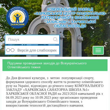
КОМУНАЛЬНИЙ ЗАКЛАД
«ХАРКІВСЬКИЙ ЦЕНТР НАЦІОНАЛЬНО-
ПАТРІОТИЧНОГО ВИХОВАННЯ
"ЗАХИСНИК"» ХАРКІВСЬКОЇ
ОБЛАСНОЇ РАДИ
Версія для слабозорих
Toggle
navigat
Підсумки проведення заходів до Всеукраїнського
Олімпійського тижня
До Дня фізичної культури, з метою популяризації спорту,
формування здорового способу життя та розвитку олімпійського
руху на Україні, відповідно до річного плану КОМУНАЛЬНОГО
ЗАКЛАДУ «ХАРКІВСЬКА САНАТОРНА ШКОЛА №1»
ХАРКІВСЬКОЇ ОБЛАСНОЇ РАДИ на 2023/2024 навчальний рік з
04.09.2023 року по 10.09.2023 року організовано проведення
заходів до Всеукраїнського Олімпійського тижня, з
використанням технологій дистанційного навчання.