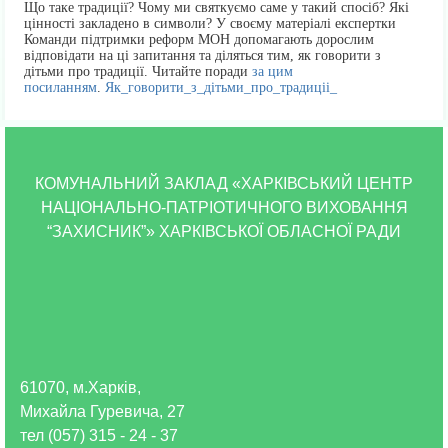
Що таке традиції? Чому ми святкуємо саме у такий спосіб? Які
цінності закладено в символи? У своєму матеріалі експертки
Команди підтримки реформ МОН допомагають дорослим
відповідати на ці запитання та діляться тим, як говорити з
дітьми про традиції. Читайте поради
за цим
посиланням
.
Як_говорити_з_дітьми_про_традиціі_
КОМУНАЛЬНИЙ ЗАКЛАД «ХАРКІВСЬКИЙ ЦЕНТР
НАЦІОНАЛЬНО-ПАТРІОТИЧНОГО ВИХОВАННЯ
“ЗАХИСНИК”» ХАРКІВСЬКОЇ ОБЛАСНОЇ РАДИ
61070, м.Харків,
Михайла Гуревича, 27
тел (057) 315 - 24 - 37