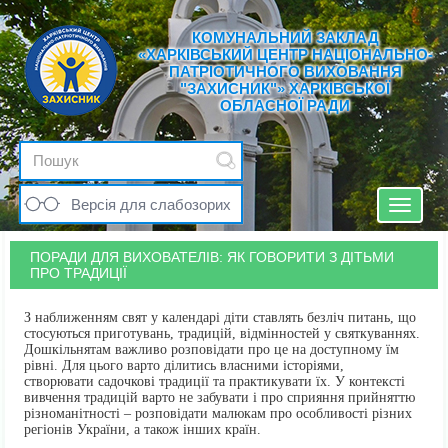
КОМУНАЛЬНИЙ ЗАКЛАД
«ХАРКІВСЬКИЙ ЦЕНТР НАЦІОНАЛЬНО-
ПАТРІОТИЧНОГО ВИХОВАННЯ
"ЗАХИСНИК"» ХАРКІВСЬКОЇ
ОБЛАСНОЇ РАДИ
Версія для слабозорих
Toggle
navigat
ПОРАДИ ДЛЯ ВИХОВАТЕЛІВ: ЯК ГОВОРИТИ З ДІТЬМИ
ПРО ТРАДИЦІЇ
З наближенням свят у календарі діти ставлять безліч питань, що
стосуються приготувань, традицій, відмінностей у святкуваннях.
Дошкільнятам важливо розповідати про це на доступному їм
рівні. Для цього варто ділитись власними історіями,
створювати садочкові традиції та практикувати їх. У контексті
вивчення традицій варто не забувати і про сприяння прийняттю
різноманітності – розповідати малюкам про особливості різних
регіонів України, а також інших країн.