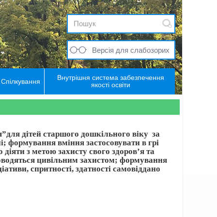
Версія для слабозорих
Внутрішня система забезпечення
Спілкування
якості освіти
”для дітей старшого дошкільного віку за
; формування вміння застосовувати в грі
 діяти з метою захисту свого здоров’я та
роводяться цивільним захистом; формування
іативи, спритності, здатності самовіддано