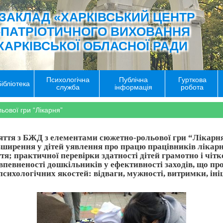
ЗАКЛАД «ХАРКІВСЬКИЙ ЦЕНТР
-ПАТРІОТИЧНОГО ВИХОВАННЯ
ХАРКІВСЬКОЇ ОБЛАСНОЇ РАДИ
Психологічна
Публічна
Гурткова
Бібліотека
служба
інформація
робота
ової гри “Лікарня”
тя з БЖД з елементами сюжетно-рольової гри “Лікарня
ирення у дітей уявлення про працю працівників лікарні
; практичної перевірки здатності дітей грамотно і чітко
впевненості дошкільників у ефективності заходів, що п
сихологічних якостей: відваги, мужності, витримки, ініц