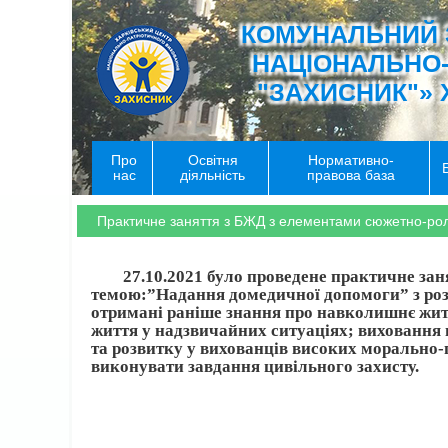
КОМУНАЛЬНИЙ 
НАЦІОНАЛЬНО
"ЗАХИСНИК"» 
Про
Освітня
Нормативно-
нас
діяльність
правова база
Практичне заняття з БЖД з елементами сюжетно-роль
27.10.2021 було проведене практичне занят
темою:”Надання домедичної допомоги” з розш
отримані раніше знання про навколишнє життя
життя у надзвичайних ситуаціях; виховання 
та розвитку у вихованців високих морально-п
виконувати завдання цивільного захисту.