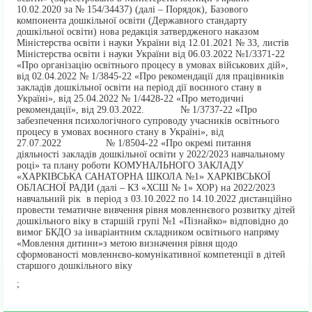
10.02.2020 за № 154/34437) (далі – Порядок), Базового
компонента дошкільної освіти (Державного стандарту
дошкільної освіти) нова редакція затвердженого наказом
Міністерства освіти і науки України від 12.01.2021 № 33, листів
Міністерства освіти і науки України від 06.03.2022 №1/3371-22
«Про організацію освітнього процесу в умовах військових дій»,
від 02.04.2022 № 1/3845-22 «Про рекомендації для працівників
закладів дошкільної освіти на період дії воєнного стану в
Україні», від 25.04.2022 № 1/4428-22 «Про методичні
рекомендації», від 29.03.2022. № 1/3737-22 «Про
забезпечення психологічного супроводу учасників освітнього
процесу в умовах воєнного стану в Україні», від
27.07.2022 № 1/8504-22 «Про окремі питання
діяльності закладів дошкільної освіти у 2022/2023 навчальному
році» та плану роботи КОМУНАЛЬНОГО ЗАКЛАДУ
«ХАРКІВСЬКА САНАТОРНА ШКОЛА №1» ХАРКІВСЬКОЇ
ОБЛАСНОЇ РАДИ (далі – КЗ «ХСШ № 1» ХОР) на 2022/2023
навчальний рік в період з 03.10.2022 по 14.10.2022 дистанційно
провести тематичне вивчення рівня мовленнєвого розвитку дітей
дошкільного віку в старшій групі №1 «Пізнайко» відповідно до
вимог БКДО за інваріантним складником освітнього напряму
«Мовлення дитини»з метою визначення рівня щодо
сформованості мовленнєво-комунікативної компетенції в дітей
старшого дошкільного віку
;