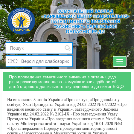
КОМУНАЛЬНИЙ ЗАКЛАД
«ХАРКІВСЬКИЙ ЦЕНТР НАЦІОНАЛЬНО-
ПАТРІОТИЧНОГО ВИХОВАННЯ
"ЗАХИСНИК"» ХАРКІВСЬКОЇ
ОБЛАСНОЇ РАДИ
Версія для слабозорих
Toggle
navigat
Про проведення тематичного вивчення з питань щодо
рівня розвитку мовленнєво -комунікативних здібностей
дітей старшого дошкільного віку відповідно до вимог БКДО
На виконання Законів України «Про освіту», «Про дошкільну
освіту», Указ Президента України від 24.02 2022 № 64/2022 «Про
введення воєнного стану в Україні», затвердженого Законом
України від 24.02.2022 № 2102-ІХ «Про затвердження Указу
Президента України «Про введення воєнного стану в Україні»,
наказу Міністерства освіти і науки України від 16.01.2020 №54
«Про затвердження Порядку проведення моніторингу якості
освіти» (Зареєстровано в Міністерстві юстиції України