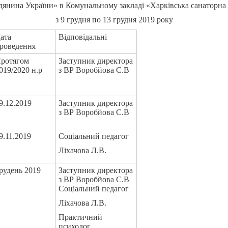
дянина України» в Комунальному закладі «Харківська санаторна
з 9 грудня по 13 грудня 2019 року
ата
Відповідальні
роведення
ротягом
Заступник директора
019/2020 н.р
з ВР Воробйова С.В
9.12.2019
Заступник директора
з ВР Воробйова С.В
9.11.2019
Соціальний педагог
Ліхачова Л.В.
рудень 2019
Заступник директора
з ВР Воробйова С.В
Соціальний педагог
Ліхачова Л.В.
Практичний
психолог