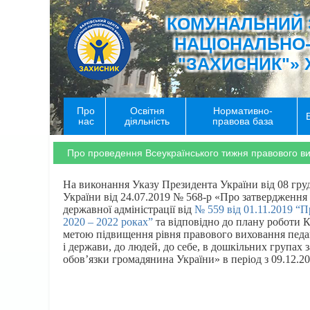
КОМУНАЛЬНИЙ 
НАЦІОНАЛЬНО
"ЗАХИСНИК"» 
Про
Освітня
Нормативно-
нас
діяльність
правова база
Про проведення Всеукраїнського тижня правового в
На виконання Указу Президента України від 08 гр
України від 24.07.2019 № 568-р «Про затвердження 
державної адміністрації від
№ 559 від 01.11.2019 “П
2020 – 2022 роках”
та відповідно до плану роботи К
метою підвищення рівня правового виховання педаго
і держави, до людей, до себе, в дошкільних групах
обов’язки громадянина України» в період з 09.12.20