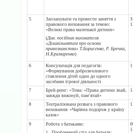
5
Запланувати та провести заняття з
З
правового виховання за темою:
1
«Великі права маленької дитини»
(
Див. посібник вихователя
«Дошкільнятам про основи
правознавства» Т.Борисенко, Р. Бречка,
Н.Крамаренко
)
6
Консультація для педагогів:
1
«Формування доброзичливого
ставлення дітей один до одного
засобами ігрової діяльності
7
Брей-ринг: «Тема: «Права дитини знай,
1
завжди виконуй, пам’ятай»
8
Театралізована розвага з правового
1
виховання: «Чарівна подорож у країну
казок»
9
Робота з батьками:
0
1
1. Проблемний стіл для батьків: