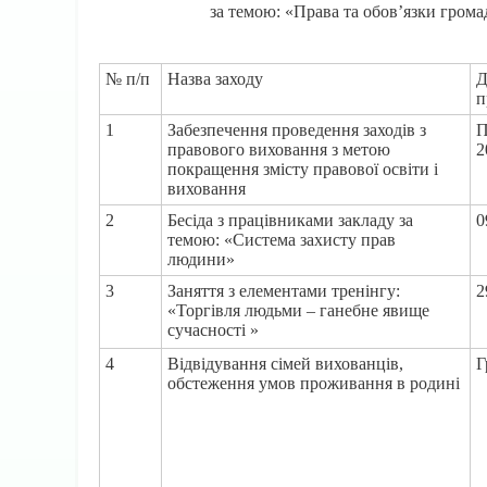
за темою: «Права та обов’язки грома
№ п/п
Назва заходу
Д
п
1
Забезпечення проведення заходів з
П
правового виховання з метою
2
покращення змісту правової освіти і
виховання
2
Бесіда з працівниками закладу за
0
темою: «Система захисту прав
людини»
3
Заняття з елементами тренінгу:
2
«Торгівля людьми – ганебне явище
сучасності »
4
Відвідування сімей вихованців,
Г
обстеження умов проживання в родині