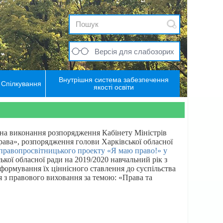
Версія для слабозорих
Внутрішня система забезпечення
Спілкування
якості освіти
на виконання розпорядження Кабінету Міністрів
рава», розпорядження голови Харківської обласної
і правопросвітницького проекту «Я маю право!» у
кої обласної ради на 2019/2020 навчальний рік з
формування їх ціннісного ставлення до суспільства
я з правового виховання за темою: «Права та