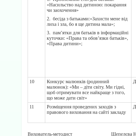
«Насильство над дитиною: покарання
чи заохочення»
2. бесіда з батьками:«Захисти мене від
лиха і зла, бо я ще дитина мала»;
3. пам’ятки для батьків в інформаційні
куточки: «Права та обов’язки батьків»,
«Права дитини»;
10
Конкурс малюнків (родинний
Д
малюнок): «Ми – діти світу. Ми гідні,
щоб отримувати все найкраще з того,
що може дати світ»
11
Розміщення проведених заходів з
Д
правового виховання на сайті закладу
Вихователь-методист
Шепелєва Н