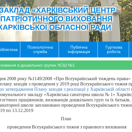
ЗАКЛАД «ХАРКІВСЬКИЙ ЦЕНТР
-ПАТРІОТИЧНОГО ВИХОВАННЯ
ХАРКІВСЬКОЇ ОБЛАСНОЇ РАДИ
Психологічна
Публічна
Гурткова
Бібліотека
служба
інформація
робота
иховання в дошкільних групах ХСШ №1
удня 2008 року №1149/2008 «Про Всеукраїнський тиждень права» 
плану заходів з проведення у 2019 році Всеукраїнського тижня п
ро затвердження Плану заходів з реалізації у Харківській област
омунального закладу «Харківська санаторна школа № 1» Харківсь
гічних працівників, вихованців дошкільних груп та їх батьків, 
 занаторної школи заплановано проведення Всеукраїнського тижн
19 по 13.12.2019
План
проведення Всеукраїнського тижня з правового виховання