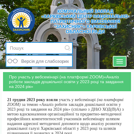
КОМУНАЛЬНИЙ ЗАКЛАД
«ХАРКІВСЬКИЙ ЦЕНТР НАЦІОНАЛЬНО-
ПАТРІОТИЧНОГО ВИХОВАННЯ
"ЗАХИСНИК"» ХАРКІВСЬКОЇ
ОБЛАСНОЇ РАДИ
Версія для слабозорих
Toggle
navigat
Про участь у вебсемінарі (на платформі ZOOM)«Аналіз
роботи закладів дошкільної освіти у 2023 році та завдання
на 2024 рік»
21 грудня 2023 року взяли
участь у вебсемінарі
(на платформі
ZOOM)
за темою «Аналіз роботи закладів дошкільної освіти у
2023 році та завдання на 2024 рік» (спільно з ДНіО ХОД(В)А) з
метою вдосконалення організаційної та предметно-методичної
професійних компетентностей учасників вебсемінару шляхом
надання адресної методичної допомоги щодо аналізу розвитку
дошкільної галузі Харківської області у 2023 році та шляхів
підвищення її розвитку в 2024 році.