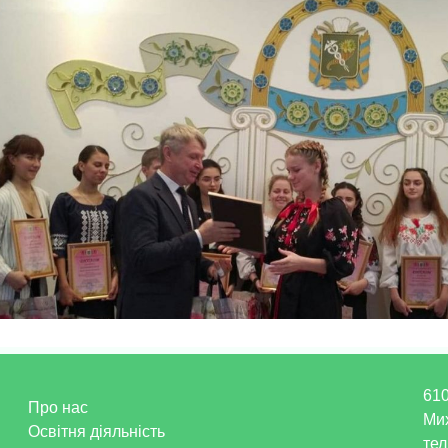
610
Про нас
Ми
Освітня діяльність
тел