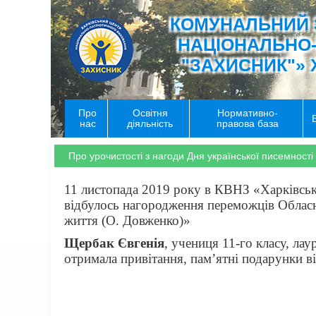
КОМУНАЛЬНИЙ 
НАЦІОНАЛЬНО
"ЗАХИСНИК"» 
Про
Освітня
Нормативно-
нас
діяльність
правова база
Про урочистості з нагоди Дня української писемності
11 листопада 2019 року в КВНЗ «Харківська
відбулось нагородження переможців Обласн
життя (О. Довженко)»
Щербак Євгенія
, учениця 11-го класу, ла
отримала привітання, пам’ятні подарунки ві