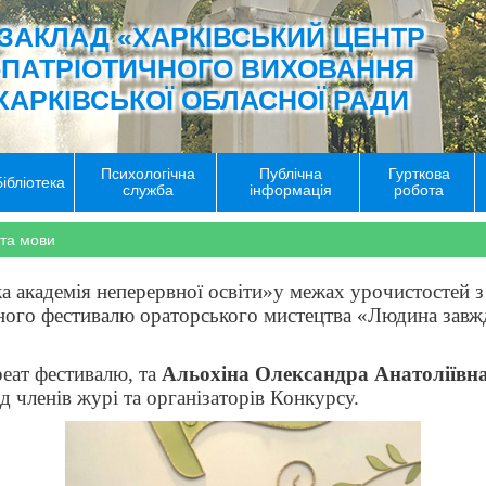
ЗАКЛАД «ХАРКІВСЬКИЙ ЦЕНТР
-ПАТРІОТИЧНОГО ВИХОВАННЯ
ХАРКІВСЬКОЇ ОБЛАСНОЇ РАДИ
Психологічна
Публічна
Гурткова
Бібліотека
служба
інформація
робота
 та мови
 академія неперервної освіти»у межах урочистостей з 
ого фестивалю ораторського мистецтва «Людина завжди
уреат фестивалю, та
Альохіна Олександра Анатоліївн
д членів журі та організаторів Конкурсу.