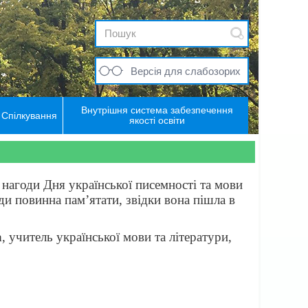
Версія для слабозорих
Внутрішня система забезпечення
Спілкування
якості освіти
нагоди Дня української писемності та мови
 повинна пам’ятати, звідки вона пішла в
а
, учитель української мови та літератури,