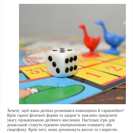
Хочете, щоб ваша дитина розвивався повноцінно й гармонійно?
Крім гарної фізичної форми та здоров’я, важливо приділити
увагу прокачуванню дитячого мислення. Настільні ігри для
дошкільнят стануть чудовою альтернативою планшету або
смартфону. Крім того, вони допоможуть весело та з користю