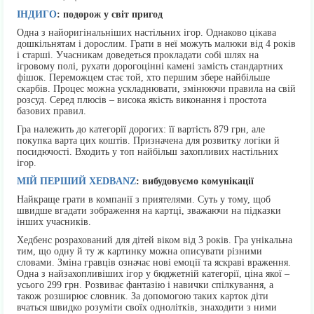
ІНДИГО
: подорож у світ пригод
Одна з найоригінальніших настільних ігор. Однаково цікава
дошкільнятам і дорослим. Грати в неї можуть малюки від 4 років
і старші. Учасникам доведеться прокладати собі шлях на
ігровому полі, рухати дорогоцінні камені замість стандартних
фішок. Переможцем стає той, хто першим збере найбільше
скарбів. Процес можна ускладнювати, змінюючи правила на свій
розсуд. Серед плюсів – висока якість виконання і простота
базових правил.
Гра належить до категорії дорогих: її вартість 879 грн, але
покупка варта цих коштів. Призначена для розвитку логіки й
посидючості. Входить у топ найбільш захопливих настільних
ігор.
МІЙ ПЕРШИЙ XEDBANZ
: вибудовуємо комунікації
Найкраще грати в компанії з приятелями. Суть у тому, щоб
швидше вгадати зображення на картці, зважаючи на підказки
інших учасників.
Хедбенс розрахований для дітей віком від 3 років. Гра унікальна
тим, що одну й ту ж картинку можна описувати різними
словами. Зміна гравців означає нові емоції та яскраві враження.
Одна з найзахопливіших ігор у бюджетній категорії, ціна якої –
усього 299 грн. Розвиває фантазію і навички спілкування, а
також розширює словник. За допомогою таких карток діти
вчаться швидко розуміти своїх однолітків, знаходити з ними