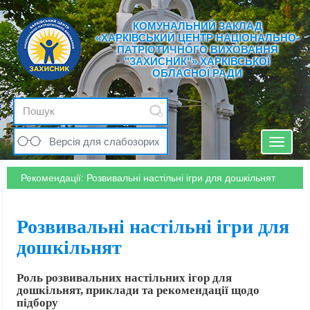
КОМУНАЛЬНИЙ ЗАКЛАД
«ХАРКІВСЬКИЙ ЦЕНТР НАЦІОНАЛЬНО-
ПАТРІОТИЧНОГО ВИХОВАННЯ
"ЗАХИСНИК"» ХАРКІВСЬКОЇ
ОБЛАСНОЇ РАДИ
Версія для слабозорих
Toggle
navigat
Рекомендації: Розвивальні настільні ігри для дошкільнят
Розвивальні настільні ігри для
дошкільнят
Роль розвивальних настільних ігор для
дошкільнят, приклади та рекомендації щодо
підбору