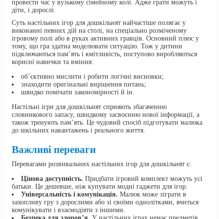
провести час у вузькому сімейному колі. Адже грати можуть і
діти, і дорослі.
Суть настільних ігор для дошкільнят найчастіше полягає у
виконанні певних дій на столі, на спеціально розміченому
ігровому полі або в руках активних гравців. Основний плюс у
тому, що гра здатна моделювати ситуацію. Тож у дитини
підключаються пам’ять і кмітливість, поступово виробляються
корисні навички та вміння:
об’єктивно мислити і робити логічні висновки;
знаходити оригінальні вирішення питань;
швидко помічати закономірності й ін.
Настільні ігри для дошкільнят сприяють збагаченню
словникового запасу, швидкому засвоєнню нової інформації, а
також тренують пам’ять. Це чудовий спосіб підготувати малюка
до шкільних навантажень і реального життя.
Важливі переваги
Перевагами розвивальних настільних ігор для дошкільнят є:
Цінова доступність.
Придбати ігровий комплект можуть усі
батьки. Це дешевше, ніж купувати модні гаджети для ігор.
Універсальність і комунікація.
Малюк може зіграти в
захопливу гру з дорослими або зі своїми однолітками, вчиться
комунікувати і взаємодіяти з іншими.
Безпека для здоров’я.
У настільних іграх немає предметів,