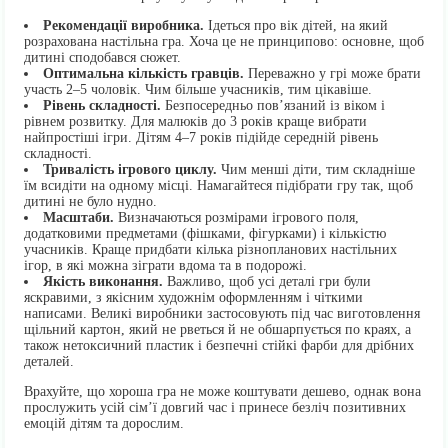
Рекомендації виробника.
Ідеться про вік дітей, на який
розрахована настільна гра. Хоча це не принципово: основне, щоб
дитині сподобався сюжет.
Оптимальна кількість гравців.
Переважно у грі може брати
участь 2–5 чоловік. Чим більше учасників, тим цікавіше.
Рівень складності.
Безпосередньо пов’язаний із віком і
рівнем розвитку. Для малюків до 3 років краще вибрати
найпростіші ігри. Дітям 4–7 років підійде середній рівень
складності.
Тривалість ігрового циклу.
Чим менші діти, тим складніше
їм всидіти на одному місці. Намагайтеся підібрати гру так, щоб
дитині не було нудно.
Масштаби.
Визначаються розмірами ігрового поля,
додатковими предметами (фішками, фігурками) і кількістю
учасників. Краще придбати кілька різнопланових настільних
ігор, в які можна зіграти вдома та в подорожі.
Якість виконання.
Важливо, щоб усі деталі гри були
яскравими, з якісним художнім оформленням і чіткими
написами. Великі виробники застосовують під час виготовлення
щільний картон, який не рветься й не обшарпується по краях, а
також нетоксичний пластик і безпечні стійкі фарби для дрібних
деталей.
Врахуйте, що хороша гра не може коштувати дешево, однак вона
прослужить усій сім’ї довгий час і принесе безліч позитивних
емоцій дітям та дорослим.