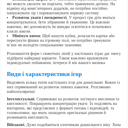
які можуть уколоти чи порізати, тобто травмувати дитину. На
відміну від комп’ютерних додатків, не потрібно постійно
напружувати зір і перевантажувати нервову систему.
Розвиток уваги і посидючості.
У процесі гри діти вчаться
концентруватися, бути зібраними й уважними. Це важливі
навички, які допоможуть їм швидко освоїтися в початкових
класах школи.
Мінімум вимог.
Щоб кинути кубик, розкласти картки або
пересунути фішки на ігровому полі, не потрібно тренувати
м’язи чи володіти спеціальними знаннями.
Різноманіття форм і сюжетних ліній у настільних іграх дає змогу
підібрати найкращі варіанти. Також важливо враховувати
індивідуальні побажання, інтереси й вік вашого малюка.
Види і характеристики ігор
Виділяють кілька типів настільних ігор для дошкільнят. Кожен із
них спрямований на розвиток певних навичок. Розгляньмо
найпопулярніші.
Інтелектуальні.
Спрямовані на розвиток логічного мислення та
кмітливості. Покращують концентрацію уваги. Їх поділяють на
вікторини, які представлені у форматі питань і відповідей, та
головоломки, що вчать знаходити оригінальні рішення й
розвивають кмітливість.
Військові.
Дуже подобаються хлопчикам дошкільного віку. Хоча