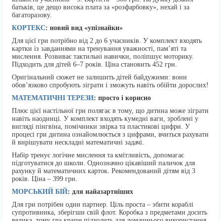
батьків, це дещо висока плата за «розфарбовку», нехай і за
багаторазову.
КОРТЕКС
: новий вид «упізнайки»
Для цієї гри потрібно від 2 до 6 учасників. У комплект входять
картки із завданнями на тренування уважності, пам’яті та
мислення. Розвиває тактильні навички, поліпшує моторику.
Підходить для дітей 6–7 років. Ціна становить 452 грн.
Оригінальний сюжет не залишить дітей байдужими: вони
обов’язково спробують зіграти і зможуть навіть обійти дорослих!
МАТЕМАТИЧНІ ТЕРЕЗИ
: просто і корисно
Плюс цієї настільної гри полягає в тому, що дитина може зіграти
навіть наодинці. У комплект входять кумедні ваги, зроблені у
вигляді пінгвіна, помічники звірка та пластикові цифри. У
процесі гри дитина ознайомлюється з цифрами, вчиться рахувати
й вирішувати нескладні математичні задачі.
Набір тренує логічне мислення та кмітливість, допомагає
підготуватися до школи. Однозначно цікавіший паличок для
рахунку й математичних карток. Рекомендований дітям від 3
років. Ціна – 399 грн.
МОРСЬКИЙ БІЙ
: для найазартніших
Для гри потрібен один партнер. Ціль проста – збити кораблі
супротивника, зберігши свій флот. Коробка з предметами досить
велика, тому гра краще підходить для домашнього використання.