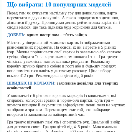
Що вибрати: 10 популярних моделей
Перед тим як купувати настільну гру для дошкільника, варто
перечитати відгуки покупців. А також порадитися з дитиною,
дізнатися її думку. Пропонуємо десять рейтингових варіантів і
сподіваємося, що така підказка буде корисною для батьків.
ДОББЛЬ
: одним пострілом – п’ять зайців
Містить універсальний комплект карток із зображеннями
різноманітних предметів. На основі їх ви зіграєте в 5 різних
ігор. Можна порівнювати свої картки із загальною або карткою
сусіда, збирати їх за картинками, змінювати і т. п. Гра тренує
чіпкість, уважність, навчає швидко реагувати. Компактну
коробку зручно брати з собою в гості або в будь-яку поїздку:
вона поміститься навіть у дитячому рюкзаку. Ціна набору –
всього 312 грн. Рекомендована дітям від 6 років.
ШВИДКІСНІ КОЛЬОРИ
: захопливе дозвілля для творчих
особистостей
У комплекті є 6 різнокольорових маркерів із ковпачками, які
стирають, кольорові зразки й чорно-білі картки. Суть гри –
якомога швидше й акуратніше зафарбувати певні поля на картках
за обраним зразком. Переможцем стає той, хто найкраще
впорався із завданням за найкоротший час.
Гра тренує візуальну пам’ять і спритність рук. Ідеальний вибір
для дитячого свята. Гра для дітей від 4–5 років. Максимальна
кількість учасників – 5. Вартість – 500 грн. На думку деяких