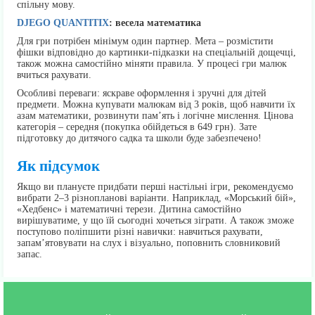
спільну мову.
DJEGO QUANTITIX
: весела математика
Для гри потрібен мінімум один партнер. Мета – розмістити
фішки відповідно до картинки-підказки на спеціальній дощечці,
також можна самостійно міняти правила. У процесі гри малюк
вчиться рахувати.
Особливі переваги: яскраве оформлення і зручні для дітей
предмети. Можна купувати малюкам від 3 років, щоб навчити їх
азам математики, розвинути пам’ять і логічне мислення. Цінова
категорія – середня (покупка обійдеться в 649 грн). Зате
підготовку до дитячого садка та школи буде забезпечено!
Як підсумок
Якщо ви плануєте придбати перші настільні ігри, рекомендуємо
вибрати 2–3 різнопланові варіанти. Наприклад, «Морський бій»,
«Хедбенс» і математичні терези. Дитина самостійно
вирішуватиме, у що їй сьогодні хочеться зіграти. А також зможе
поступово поліпшити різні навички: навчиться рахувати,
запам’ятовувати на слух і візуально, поповнить словниковий
запас.