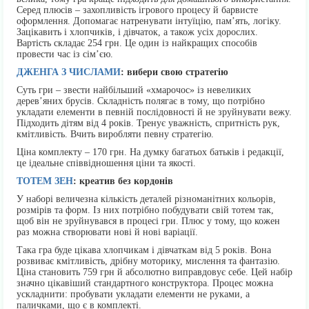
Серед плюсів – захопливість ігрового процесу й барвисте
оформлення. Допомагає натренувати інтуїцію, пам’ять, логіку.
Зацікавить і хлопчиків, і дівчаток, а також усіх дорослих.
Вартість складає 254 грн. Це один із найкращих способів
провести час із сім’єю.
ДЖЕНГА З ЧИСЛАМИ
: вибери свою стратегію
Суть гри – звести найбільший «хмарочос» із невеликих
дерев’яних брусів. Складність полягає в тому, що потрібно
укладати елементи в певній послідовності й не зруйнувати вежу.
Підходить дітям від 4 років. Тренує уважність, спритність рук,
кмітливість. Вчить виробляти певну стратегію.
Ціна комплекту – 170 грн. На думку багатьох батьків і редакції,
це ідеальне співвідношення ціни та якості.
ТОТЕМ ЗЕН
: креатив без кордонів
У наборі величезна кількість деталей різноманітних кольорів,
розмірів та форм. Із них потрібно побудувати свій тотем так,
щоб він не зруйнувався в процесі гри. Плюс у тому, що кожен
раз можна створювати нові й нові варіації.
Така гра буде цікава хлопчикам і дівчаткам від 5 років. Вона
розвиває кмітливість, дрібну моторику, мислення та фантазію.
Ціна становить 759 грн й абсолютно виправдовує себе. Цей набір
значно цікавіший стандартного конструктора. Процес можна
ускладнити: пробувати укладати елементи не руками, а
паличками, що є в комплекті.