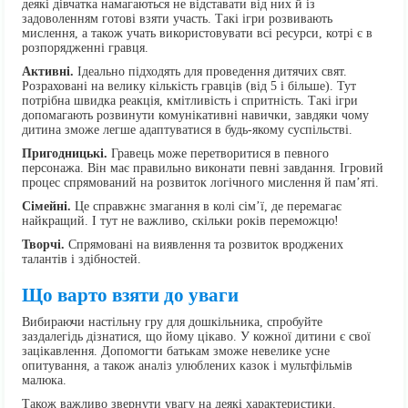
деякі дівчатка намагаються не відставати від них й із
задоволенням готові взяти участь. Такі ігри розвивають
мислення, а також учать використовувати всі ресурси, котрі є в
розпорядженні гравця.
Активні.
Ідеально підходять для проведення дитячих свят.
Розраховані на велику кількість гравців (від 5 і більше). Тут
потрібна швидка реакція, кмітливість і спритність. Такі ігри
допомагають розвинути комунікативні навички, завдяки чому
дитина зможе легше адаптуватися в будь-якому суспільстві.
Пригодницькі.
Гравець може перетворитися в певного
персонажа. Він має правильно виконати певні завдання. Ігровий
процес спрямований на розвиток логічного мислення й пам’яті.
Сімейні.
Це справжнє змагання в колі сім’ї, де перемагає
найкращий. І тут не важливо, скільки років переможцю!
Творчі.
Спрямовані на виявлення та розвиток вроджених
талантів і здібностей.
Що варто взяти до уваги
Вибираючи настільну гру для дошкільника, спробуйте
заздалегідь дізнатися, що йому цікаво. У кожної дитини є свої
зацікавлення. Допомогти батькам зможе невелике усне
опитування, а також аналіз улюблених казок і мультфільмів
малюка.
Також важливо звернути увагу на деякі характеристики.