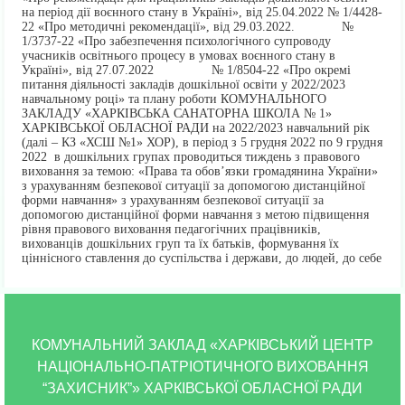
на період дії воєнного стану в Україні», від 25.04.2022 № 1/4428-
22 «Про методичні рекомендації», від 29.03.2022. №
1/3737-22 «Про забезпечення психологічного супроводу
учасників освітнього процесу в умовах воєнного стану в
Україні», від 27.07.2022 № 1/8504-22 «Про окремі
питання діяльності закладів дошкільної освіти у 2022/2023
навчальному році» та плану роботи КОМУНАЛЬНОГО
ЗАКЛАДУ «ХАРКІВСЬКА САНАТОРНА ШКОЛА № 1»
ХАРКІВСЬКОЇ ОБЛАСНОЇ РАДИ на 2022/2023 навчальний рік
(далі – КЗ «ХСШ №1» ХОР), в період з 5 грудня 2022 по 9 грудня
2022 в дошкільних групах проводиться тиждень з правового
виховання за темою: «Права та обов’язки громадянина України»
з урахуванням безпекової ситуації за допомогою дистанційної
форми навчання» з урахуванням безпекової ситуації за
допомогою дистанційної форми навчання з метою підвищення
рівня правового виховання педагогічних працівників,
вихованців дошкільних груп та їх батьків, формування їх
ціннісного ставлення до суспільства і держави, до людей, до себе
КОМУНАЛЬНИЙ ЗАКЛАД «ХАРКІВСЬКИЙ ЦЕНТР
НАЦІОНАЛЬНО-ПАТРІОТИЧНОГО ВИХОВАННЯ
“ЗАХИСНИК”» ХАРКІВСЬКОЇ ОБЛАСНОЇ РАДИ