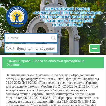
КОМУНАЛЬНИЙ ЗАКЛАД
«ХАРКІВСЬКИЙ ЦЕНТР НАЦІОНАЛЬНО-
ПАТРІОТИЧНОГО ВИХОВАННЯ
"ЗАХИСНИК"» ХАРКІВСЬКОЇ
ОБЛАСНОЇ РАДИ
Версія для слабозорих
Toggle
navigat
Тиждень права «Права та обов’язки громадянина
України»
На виконання Законів України «Про освіту», «Про дошкільну
освіту», «Про охорону дитинства», Указ Президента України від
24.02 2022 № 64/2022 «Про введення воєнного стану в Україні»,
затвердженого Законом України від 24.02.2022 № 2102-ІХ «Про
затвердження Указу Президента України «Про введення
воєнного стану в Україні», листів Міністерства освіти і науки
України від 06.03.2022 №1/3371-22 «Про організацію освітнього
процесу в умовах військових дій», від 02.04.2022 № 1/3845-22
«Про рекомендації для працівників закладів дошкільної освіти