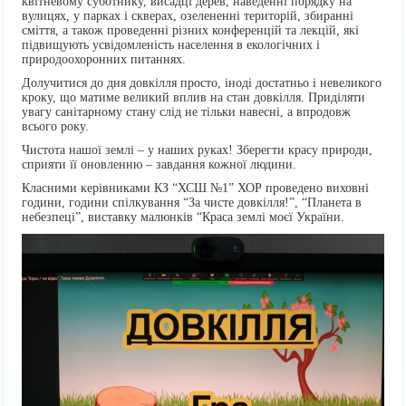
квітневому суботнику, висадці дерев, наведенні порядку на
вулицях, у парках і скверах, озелененні територій, збиранні
сміття, а також проведенні різних конференцій та лекцій, які
підвищують усвідомленість населення в екологічних і
природоохоронних питаннях.
Долучитися до дня довкілля просто, іноді достатньо і невеликого
кроку, що матиме великий вплив на стан довкілля. Приділяти
увагу санітарному стану слід не тільки навесні, а впродовж
всього року.
Чистота нашої землі – у наших руках! Зберегти красу природи,
сприяти її оновленню – завдання кожної людини.
Класними керівниками КЗ “ХСШ №1” ХОР проведено виховні
години, години спілкування “За чисте довкілля!”, “Планета в
небезпеці”, виставку малюнків “Краса землі моєї України.