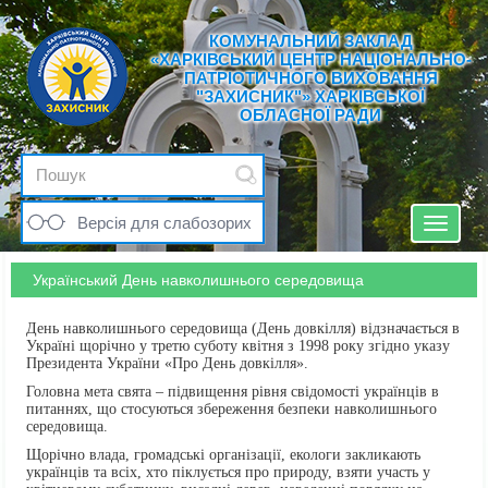
КОМУНАЛЬНИЙ ЗАКЛАД
«ХАРКІВСЬКИЙ ЦЕНТР НАЦІОНАЛЬНО-
ПАТРІОТИЧНОГО ВИХОВАННЯ
"ЗАХИСНИК"» ХАРКІВСЬКОЇ
ОБЛАСНОЇ РАДИ
Версія для слабозорих
Toggle
navigat
Український День навколишнього середовища
День навколишнього середовища (День довкілля) відзначається в
Україні щорічно у третю суботу квітня з 1998 року згідно указу
Президента України «Про День довкілля».
Головна мета свята – підвищення рівня свідомості українців в
питаннях, що стосуються збереження безпеки навколишнього
середовища.
Щорічно влада, громадські організації, екологи закликають
українців та всіх, хто піклується про природу, взяти участь у