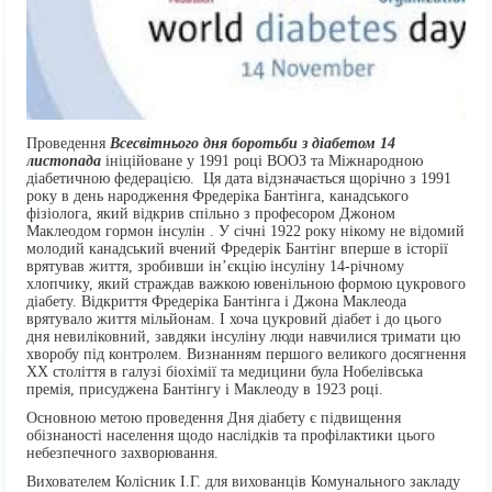
Проведення
Всесвітнього дня боротьби з діабетом
14
листопада
ініційоване у 1991 році ВООЗ та Міжнародною
діабетичною федерацією. Ця дата відзначається щорічно з 1991
року в день народження Фредеріка Бантінга, канадського
фізіолога, який відкрив спільно з професором Джоном
Маклеодом гормон інсулін . У січні 1922 року нікому не відомий
молодий канадський вчений Фредерік Бантінг вперше в історії
врятував життя, зробивши ін’єкцію інсуліну 14-річному
хлопчику, який страждав важкою ювенільною формою цукрового
діабету. Відкриття Фредеріка Бантінга і Джона Маклеода
врятувало життя мільйонам. І хоча цукровий діабет і до цього
дня невиліковний, завдяки інсуліну люди навчилися тримати цю
хворобу під контролем. Визнанням першого великого досягнення
XX століття в галузі біохімії та медицини була Нобелівська
премія, присуджена Бантінгу і Маклеоду в 1923 році.
Основною метою проведення Дня діабету є підвищення
обізнаності населення щодо наслідків та профілактики цього
небезпечного захворювання.
Вихователем Колісник І.Г. для вихованців Комунального закладу