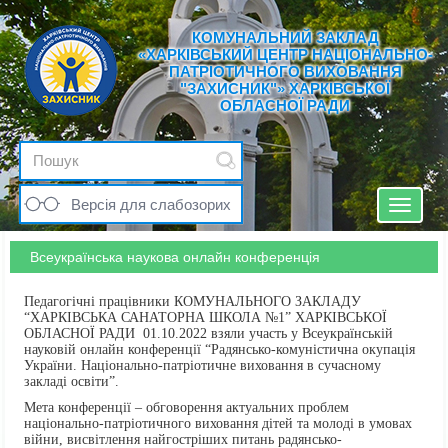
КОМУНАЛЬНИЙ ЗАКЛАД
«ХАРКІВСЬКИЙ ЦЕНТР НАЦІОНАЛЬНО-
ПАТРІОТИЧНОГО ВИХОВАННЯ
"ЗАХИСНИК"» ХАРКІВСЬКОЇ
ОБЛАСНОЇ РАДИ
Версія для слабозорих
Toggle
navigat
Всеукраїнська наукова онлайн конференція
Педагогічні працівники КОМУНАЛЬНОГО ЗАКЛАДУ
“ХАРКІВСЬКА САНАТОРНА ШКОЛА №1” ХАРКІВСЬКОЇ
ОБЛАСНОЇ РАДИ 01.10.2022 взяли участь у Всеукраїнській
науковій онлайн конференції “Радянсько-комуністична окупація
України. Національно-патріотичне виховання в сучасному
закладі освіти”.
Мета конференції – обговорення актуальних проблем
національно-патріотичного виховання дітей та молоді в умовах
війни, висвітлення найгостріших питань радянсько-