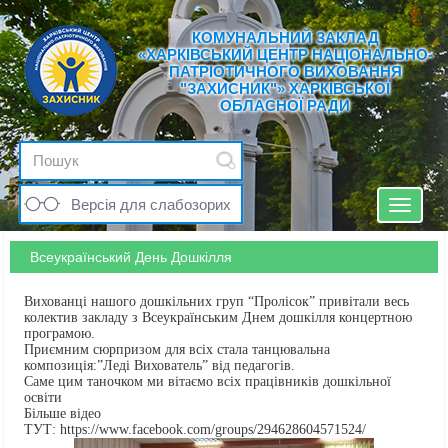
КОМУНАЛЬНИЙ ЗАКЛАД
«ХАРКІВСЬКИЙ ЦЕНТР НАЦІОНАЛЬНО-
ПАТРІОТИЧНОГО ВИХОВАННЯ
"ЗАХИСНИК"» ХАРКІВСЬКОЇ
ОБЛАСНОЇ РАДИ
Версія для слабозорих
Toggle
navigat
Всеукраїнський День Дошкілля
Вихованці нашого дошкільних груп “Пролісок” привітали весь
колектив закладу з Всеукраїнським Днем дошкілля концертною
програмою.
Приємним сюрпризом для всіх стала танцювальна
композиція:”Леді Вихователь” від педагогів.
Саме цим таночком ми вітаємо всіх працівників дошкільної
освіти
Більше відео
ТУТ: https://www.facebook.com/groups/294628604571524/