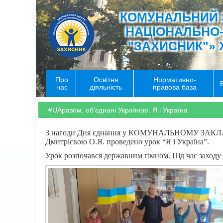
КОМУНАЛЬНИЙ 
НАЦІОНАЛЬНО
"ЗАХИСНИК"» 
Про
Освітня
Нормативно-
нас
діяльність
правова база
#UAразом, об’єднані Україною. Я і Україна
З нагоди Дня єднання у КОМУНАЛЬНОМУ ЗАКЛ
Дмитрієвою О.Я. проведено урок “Я і Україна”.
Урок розпочався державним гімном. Під час заходу 