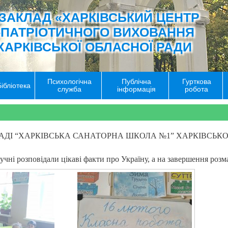
ЗАКЛАД «ХАРКІВСЬКИЙ ЦЕНТР
-ПАТРІОТИЧНОГО ВИХОВАННЯ
ХАРКІВСЬКОЇ ОБЛАСНОЇ РАДИ
Психологічна
Публічна
Гурткова
Бібліотека
служба
інформація
робота
АДІ “ХАРКІВСЬКА САНАТОРНА ШКОЛА №1” ХАРКІВСЬКОЇ ОБ
учні розповідали цікаві факти про Україну, а на завершення ро