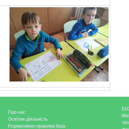
610
Про нас
Ми
Освітня діяльність
тел
Нормативно-правова база