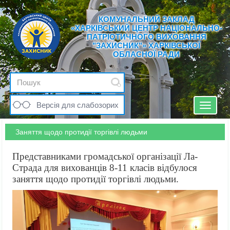
КОМУНАЛЬНИЙ ЗАКЛАД
«ХАРКІВСЬКИЙ ЦЕНТР НАЦІОНАЛЬНО-
ПАТРІОТИЧНОГО ВИХОВАННЯ
"ЗАХИСНИК"» ХАРКІВСЬКОЇ
ОБЛАСНОЇ РАДИ
Версія для слабозорих
Toggle
navigat
Заняття щодо протидії торгівлі людьми
Представниками громадської організації Ла-
Страда для вихованців 8-11 класів відбулося
заняття щодо протидії торгівлі людьми.