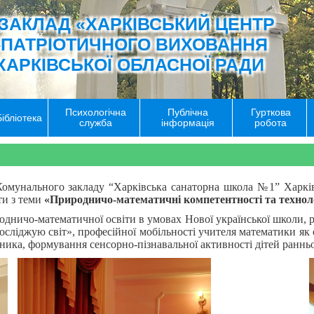
ЗАКЛАД «ХАРКІВСЬКИЙ ЦЕНТР
-ПАТРІОТИЧНОГО ВИХОВАННЯ
ХАРКІВСЬКОЇ ОБЛАСНОЇ РАДИ
Психологічна
Публічна
Гурткова
Бібліотека
служба
інформація
робота
омунального закладу “Харківська санаторна школа №1” Харківсь
ти з теми
«
Природничо-математичні ко
мпетентності та технол
одничо-математичної освіти в умовах Нової української школи, 
осліджую світ», професійної мобільності учителя математики як о
ника, формування сенсорно-пізнавальної активності дітей ранньо