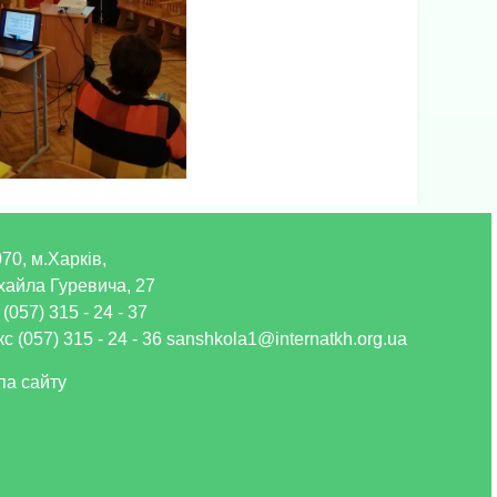
70, м.Харків,
хайла Гуревича, 27
 (057) 315 - 24 - 37
с (057) 315 - 24 - 36 sanshkola1@internatkh.org.ua
па сайту