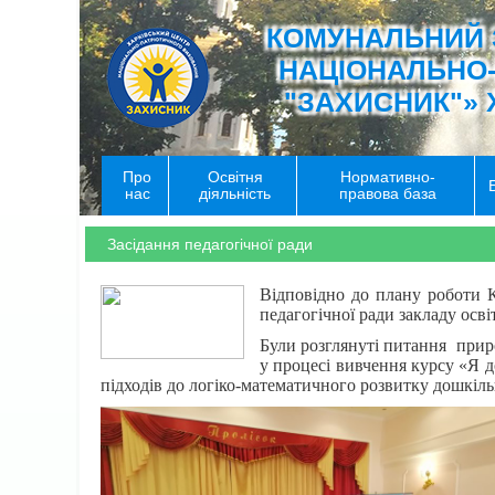
КОМУНАЛЬНИЙ 
НАЦІОНАЛЬНО
"ЗАХИСНИК"» 
Про
Освітня
Нормативно-
нас
діяльність
правова база
Засідання педагогічної ради
Відповідно до плану роботи К
педагогічної ради закладу осві
Були розглянуті питання прир
у процесі вивчення курсу «Я д
підходів до логіко-математичного розвитку дошкіль