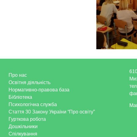
610
Про нас
Ми
Освітня діяльність
тел
Нормативно-правова база
фак
Бібліотека
Психологічна служба
Ма
Стаття 30 Закону України “Про освіту”
Гурткова робота
Дошкільники
Спілкування