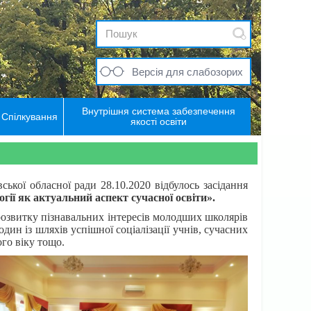
Версія для слабозорих
Внутрішня система забезпечення
Спілкування
якості освіти
кої обласної ради 28.10.2020 відбулось засідання
огії як актуальний аспект сучасної освіти
».
розвитку пізнавальних інтересів молодших школярів
дин із шляхів успішної соціалізації учнів, сучасних
го віку тощо.