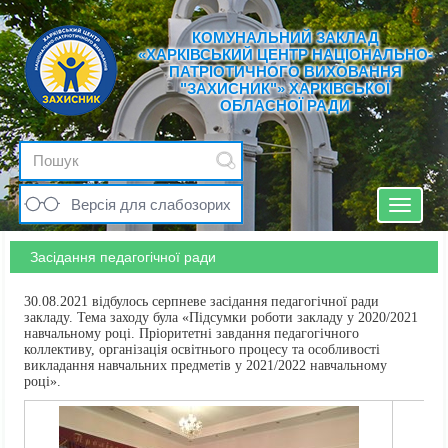
КОМУНАЛЬНИЙ ЗАКЛАД
«ХАРКІВСЬКИЙ ЦЕНТР НАЦІОНАЛЬНО-
ПАТРІОТИЧНОГО ВИХОВАННЯ
"ЗАХИСНИК"» ХАРКІВСЬКОЇ
ОБЛАСНОЇ РАДИ
Версія для слабозорих
Toggle
navigat
Засідання педагогічної ради
30.08.2021 відбулось серпневе засідання педагогічної ради
закладу. Тема заходу була «Підсумки роботи закладу у 2020/2021
навчальному році. Пріоритетні завдання педагогічного
коллективу, організація освітнього процесу та особливості
викладання навчальних предметів у 2021/2022 навчальному
році».