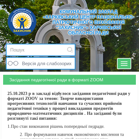
КОМУНАЛЬНИЙ ЗАКЛАД
«ХАРКІВСЬКИЙ ЦЕНТР НАЦІОНАЛЬНО-
ПАТРІОТИЧНОГО ВИХОВАННЯ
"ЗАХИСНИК"» ХАРКІВСЬКОЇ
ОБЛАСНОЇ РАДИ
Версія для слабозорих
Toggle
navigat
Засідання педагогічної ради в форматі ZOOM
25.10.2023 р в закладі відбулося засідання педагогічної ради у
форматі ZOOV за темою: Творче використання
прогресивних технологій навчання та сучасних прийомів
педагогічної техніки у процесі викладання предметів
природничо-математичних дисциплін . На засіданні були
розглянуті такі питання:
1.Про стан виконання рішень попередньої педради.
Про формування навичок економічного мислення та