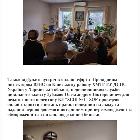
Також відбулася зустріч в онлайн ефірі з Провідниим
інспектором ВЗНС по Київському району ХМТГ ГУ ДСНС
України у Харківській області, підполковником служби
цивільного захисту Зубахою Олександром Вікторовичем для
педагогічного колективу КЗ “ХСШ №1” ХОР проведено
онлайн-заняття з питань правил поведінки на льоду та
надання першої допомоги потерпілим при перео
холодженні та
обмороженні та з питань щодо мінної безпеки.