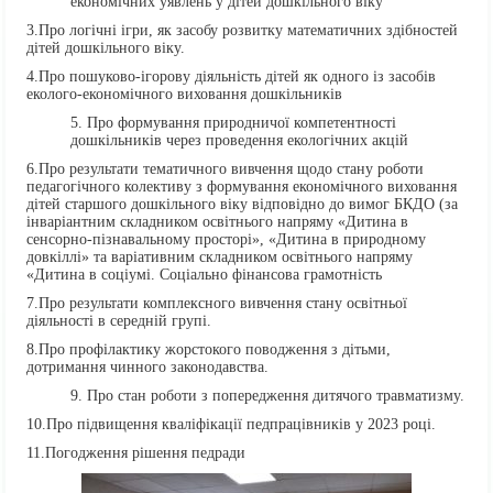
економічних уявлень у дітей дошкільного віку
3.Про логічні ігри, як засобу розвитку математичних здібностей
дітей дошкільного віку.
4.Про пошуково-ігорову діяльність дітей як одного із засобів
еколого-економічного виховання дошкільників
Про формування природничої компетентності
дошкільників через проведення екологічних акцій
6.Про результати тематичного вивчення щодо стану роботи
педагогічного колективу з формування економічного виховання
дітей старшого дошкільного віку відповідно до вимог БКДО (за
інваріантним складником освітнього напряму «Дитина в
сенсорно-пізнавальному просторі», «Дитина в природному
довкіллі» та варіативним складником освітнього напряму
«Дитина в соціумі. Соціально фінансова грамотність
7.Про результати комплексного вивчення стану освітньої
діяльності в середній групі.
8.Про профілактику жорстокого поводження з дітьми,
дотримання чинного законодавства.
Про стан роботи з попередження дитячого травматизму.
10.Про підвищення кваліфікації педпрацівників у 2023 році.
11.Погодження рішення педради