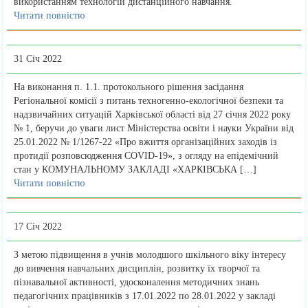
використанням технологій дистанційного навчання.
Читати повністю
31 Січ 2022
На виконання п. 1.1. протокольного рішення засідання
Регіональної комісії з питань техногенно-екологічної безпеки та
надзвичайних ситуацій Харківської області від 27 січня 2022 року
№ 1, беручи до уваги лист Міністерства освіти і науки України від
25.01.2022 № 1/1267-22 «Про вжиття організаційних заходів із
протидії розповсюдження COVID-19», з огляду на епідемічний
стан у КОМУНАЛЬНОМУ ЗАКЛАДІ «ХАРКІВСЬКА […]
Читати повністю
17 Січ 2022
З метою підвищення в учнів молодшого шкільного віку інтересу
до вивчення навчальних дисциплін, розвитку їх творчої та
пізнавальної активності, удосконалення методичних знань
педагогічних працівників з 17.01.2022 по 28.01.2022 у закладі