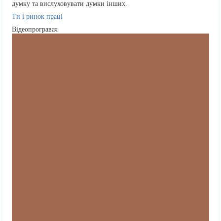
думку та вислуховувати думки інших.
Ти і ринок праці
Відеопрогравач