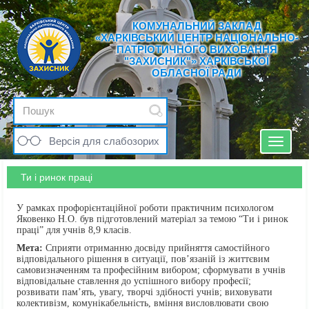
КОМУНАЛЬНИЙ ЗАКЛАД
«ХАРКІВСЬКИЙ ЦЕНТР НАЦІОНАЛЬНО-
ПАТРІОТИЧНОГО ВИХОВАННЯ
"ЗАХИСНИК"» ХАРКІВСЬКОЇ
ОБЛАСНОЇ РАДИ
Версія для слабозорих
Toggle
navigat
Ти і ринок праці
У рамках профорієнтаційної роботи практичним психологом
Яковенко Н.О. був підготовлений матеріал за темою “Ти і ринок
праці” для учнів 8,9 класів.
Мета:
Сприяти отриманню досвіду прийняття самостійного
відповідального рішення в ситуації, пов’язаній із життєвим
самовизначенням та професійним вибором; сформувати в учнів
відповідальне ставлення до успішного вибору професії;
розвивати пам’ять, увагу, творчі здібності учнів; виховувати
колективізм, комунікабельність, вміння висловлювати свою